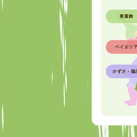
東葛飾
ベイエリ
かずさ・臨