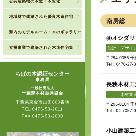
公共建築物の木造・木質化
地域材で建築された優良木造住宅
南房総
県内のモデルルーム・木のギャラリー
㈱オシダリ
支援事業で建築された木造住宅集
設計・デザイ
〒294-0055
Tel：0470-27-
ちばの木認証センター
事務局
長狭木材工
一般社団法人
千葉県木材振興協会
木材業
千葉県東金市山田800番地
〒296-0104
TEL
0475-53-2611
Tel：04-7097-
FAX 0475-53-2000
小山建築工